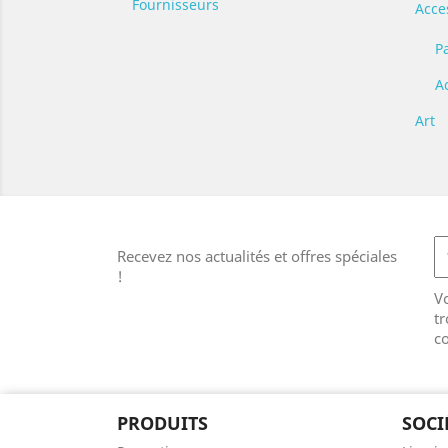
Fournisseurs
Acce
P
A
Art
Recevez nos actualités et offres spéciales
!
V
tr
co
PRODUITS
SOCI